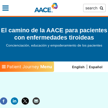
Skip
search
to
main
content
El camino de la AACE para pacientes
con enfermedades tiroideas
Concienciación, educación y empoderamiento de los pacientes
Patient Journey
Menu
English
Español