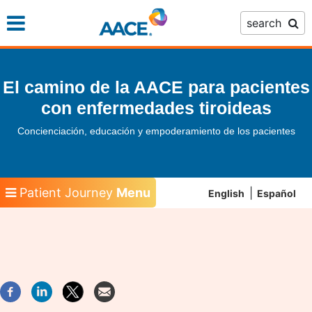
Skip
search
to
main
content
El camino de la AACE para pacientes
con enfermedades tiroideas
Concienciación, educación y empoderamiento de los pacientes
Patient Journey
Menu
English
Español