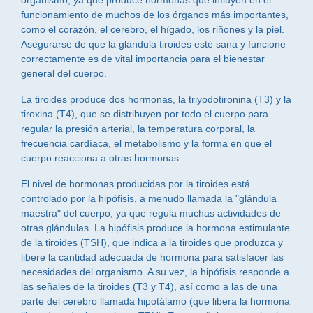
organismo, ya que produce hormonas que influyen en el
funcionamiento de muchos de los órganos más importantes,
como el corazón, el cerebro, el hígado, los riñones y la piel.
Asegurarse de que la glándula tiroides esté sana y funcione
correctamente es de vital importancia para el bienestar
general del cuerpo.
La tiroides produce dos hormonas, la triyodotironina (T3) y la
tiroxina (T4), que se distribuyen por todo el cuerpo para
regular la presión arterial, la temperatura corporal, la
frecuencia cardíaca, el metabolismo y la forma en que el
cuerpo reacciona a otras hormonas.
El nivel de hormonas producidas por la tiroides está
controlado por la hipófisis, a menudo llamada la "glándula
maestra" del cuerpo, ya que regula muchas actividades de
otras glándulas. La hipófisis produce la hormona estimulante
de la tiroides (TSH), que indica a la tiroides que produzca y
libere la cantidad adecuada de hormona para satisfacer las
necesidades del organismo. A su vez, la hipófisis responde a
las señales de la tiroides (T3 y T4), así como a las de una
parte del cerebro llamada hipotálamo (que libera la hormona