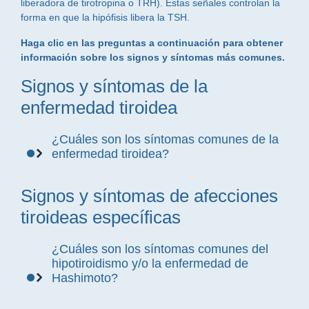
liberadora de tirotropina o TRH). Estas señales controlan la
forma en que la hipófisis libera la TSH.
Haga clic en las preguntas a continuación para obtener
información sobre los signos y síntomas más comunes.
Signos y síntomas de la
enfermedad tiroidea
¿Cuáles son los síntomas comunes de la
enfermedad tiroidea?
Si la tiroides no funciona correctamente, puede afectar
Signos y síntomas de afecciones
muchos aspectos de la vida de una persona. Algunos
signos comunes de la enfermedad tiroidea incluyen:
tiroideas específicas
Cambios inexplicables en el peso
¿Cuáles son los síntomas comunes del
Depresión, ansiedad o irritabilidad
hipotiroidismo y/o la enfermedad de
Cambios en la memoria o la capacidad
Hashimoto?
de concentración
Dolor o debilidad en las articulaciones o
En su etapa más temprana, el hipotiroidismo puede