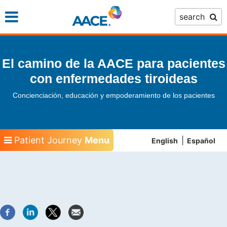
Skip
search
to
main
content
El camino de la AACE para pacientes
con enfermedades tiroideas
Concienciación, educación y empoderamiento de los pacientes
Patient Journey
Menu
English
Español