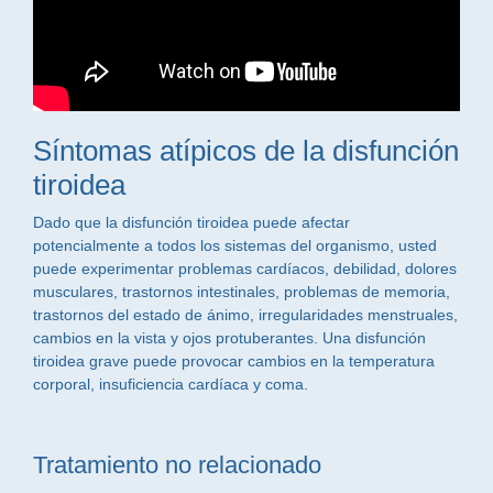
osteoporosis y fracturas
Aumento de peso y retención de líquidos
Algunas personas con enfermedad de Graves también
Flujo menstrual abundante y/o irregular
experimentan inflamación, hinchazón y protrusión de los
Aumento de la frecuencia de abortos
ojos (oftalmopatía de Graves o enfermedad ocular
espontáneos
tiroidea) Los signos comunes de la oftalmopatía de
Mayor sensibilidad al frío
Graves incluyen:
Síntomas atípicos de la disfunción
Ojos protuberantes
tiroidea
Ojos secos o arenosos
Dado que la disfunción tiroidea puede afectar
Párpados hinchados o retraídos
potencialmente a todos los sistemas del organismo, usted
Presión o dolor en los ojos
puede experimentar problemas cardíacos, debilidad, dolores
Ojos enrojecidos o inflamados
musculares, trastornos intestinales, problemas de memoria,
Sensibilidad a la luz
trastornos del estado de ánimo, irregularidades menstruales,
Visión doble
cambios en la vista y ojos protuberantes. Una disfunción
tiroidea grave puede provocar cambios en la temperatura
corporal, insuficiencia cardíaca y coma.
Tratamiento no relacionado